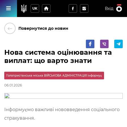
home
Вхід
UK
keyboard_backspace
Повернутися до новин
Нова система оцінювання та
виплат: що варто знати
Голопристанська міська ВІЙСЬКОВА АДМІНІСТРАЦІЯ інформує
06.01.2026
Інформуємо важливі нововведення соціального
страхування.