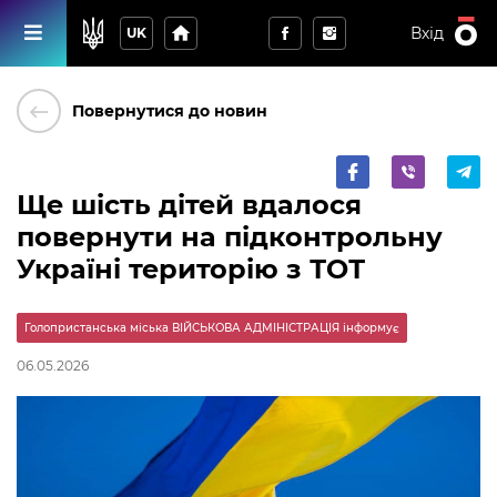
home
Вхід
UK
keyboard_backspace
Повернутися до новин
Ще шість дітей вдалося
повернути на підконтрольну
Україні територію з ТОТ
Голопристанська міська ВІЙСЬКОВА АДМІНІСТРАЦІЯ інформує
06.05.2026