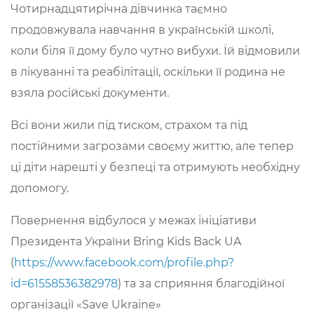
Чотирнадцятирічна дівчинка таємно
продовжувала навчання в українській школі,
коли біля її дому було чутно вибухи. Їй відмовили
в лікуванні та реабілітації, оскільки її родина не
взяла російські документи.
Всі вони жили під тиском, страхом та під
постійними загрозами своєму життю, але тепер
ці діти нарешті у безпеці та отримують необхідну
допомогу.
Повернення відбулося у межах ініціативи
Президента України Bring Kids Back UA
(
https://www.facebook.com/profile.php?
id=61558536382978
) та за сприяння благодійної
організації «Save Ukraine»