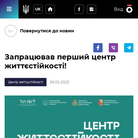
home
Вхід
UK
keyboard_backspace
Повернутися до новин
Запрацював перший центр
життєстійкості!
26.05.2025
Центр життєстійкості