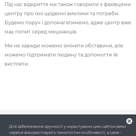
Під час відкриття ми також говорили з фахівцями
центру про їхні щоденні виклики та потреби.
Будемо поруч і допомагатимемо, адже центр вже
має попит серед мешканців.
Ми не завжди можемо змінити обставини, але
можемо підтримати людину та допомогти їй
вистояти.
cancel
2026
© Усі права захищено
Для забезпечення зручності у користуванні цим сайтом деякі
сервіси використовують технологічні особливості, а саме -