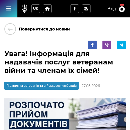
home
Вхід
UK
keyboard_backspace
Повернутися до новин
Увага! Інформація для
надавачів послуг ветеранам
війни та членам їх сімей!
27.05.2026
Підтримка ветеранів та військовослужбовців