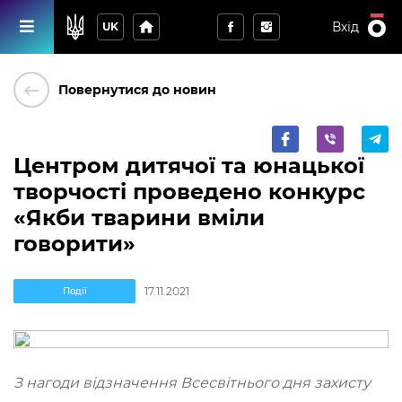
home
Вхід
UK
keyboard_backspace
Повернутися до новин
Центром дитячої та юнацької
творчості проведено конкурс
«Якби тварини вміли
говорити»
17.11.2021
Події
З нагоди відзначення Всесвітнього дня захисту