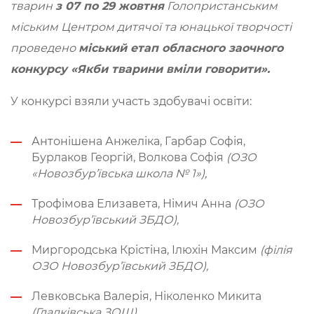
тварин
з 07 по 29 жовтня
Голопристанським
міським Центром дитячої та юнацької творчості
проведено
міський етап обласного заочного
конкурсу «Якби тварини вміли говорити».
У конкурсі взяли участь здобувачі освіти:
Антонішена Анжеліка, Гарбар Софія,
Бурлаков Георгій, Волкова Софія
(ОЗО
«Новозбур’ївська школа № 1»),
Трофімова Елизавета, Німич Анна
(ОЗО
Новозбур’ївський ЗБДО),
Миргородська Крістіна, Ілюхін Максим
(філія
ОЗО Новозбур’ївський ЗБДО),
Левковська Валерія, Ніколенко Микита
(Гладківська ЗОШ),