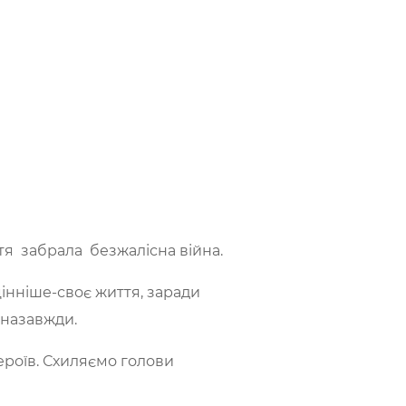
ття забрала безжалісна війна.
цінніше-своє життя, заради
 назавжди.
ероїв. Схиляємо голови