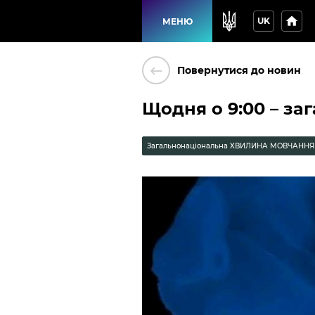
home
UK
МЕНЮ
keyboard_backspace
Повернутися до новин
Щодня о 9:00 – з
Загальнонаціональна ХВИЛИНА МОВЧАННЯ