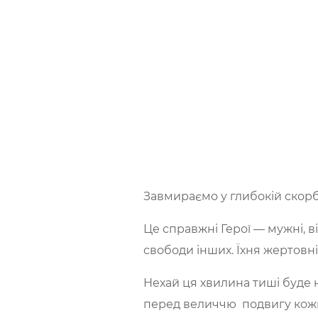
Завмираємо у глибокій скорбо
​Це справжні Герої — мужні, 
свободи інших. Їхня жертовні
​Нехай ця хвилина тиші буде
перед величчю подвигу кожн