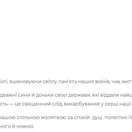
ті, вшановуючи світлу пам'ять наших воїнів, чиє жи
відважні сини й доньки своєї держави, які віддали най
сть — це священний слід, викарбуваний у серці нації
 нашою спільною молитвою за спокій душ полеглих Г
ого й кожної.