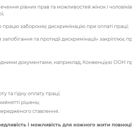
ечення рівних прав та можливостей жінок і чоловікі
і;
о працю забороняє дискримінацію при оплаті праці;
запобігання та протидії дискримінації» закріплює пр
одними документами, наприклад, Конвенцією ООН про
ту та гідну оплату праці;
рийнятті рішень;
упередженого ставлення.
аведливість і можливість для кожного жити повноц