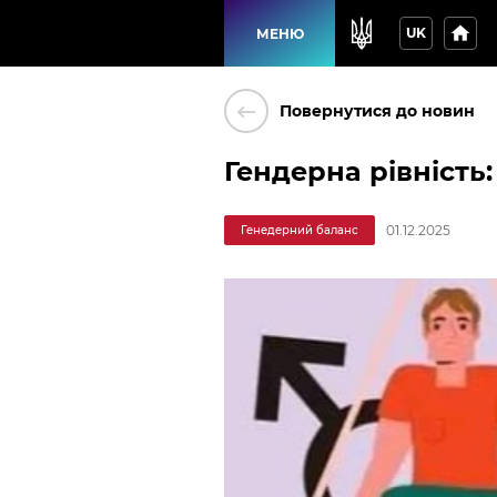
home
UK
МЕНЮ
keyboard_backspace
Повернутися до новин
Гендерна рівність
01.12.2025
Генедерний баланс