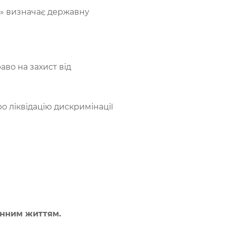
в» визначає державну
аво на захист від
 ліквідацію дискримінації
інним життям.